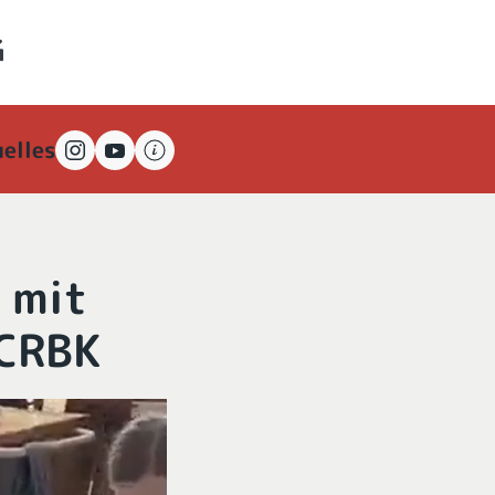
elles
 mit
 CRBK