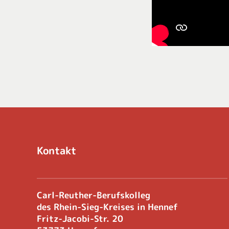
Kontakt
Carl-Reuther-Berufskolleg
des Rhein-Sieg-Kreises in Hennef
Fritz-Jacobi-Str. 20