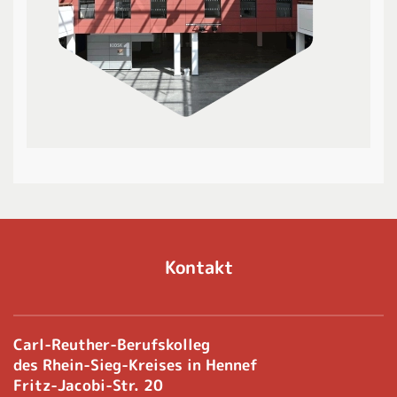
Kontakt
Carl-Reuther-Berufskolleg
des Rhein-Sieg-Kreises in Hennef
Fritz-Jacobi-Str. 20