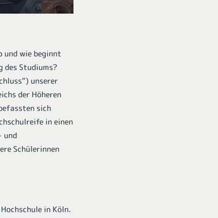
o und wie beginnt
ng des Studiums?
chluss“) unserer
eichs der Höheren
befassten sich
chschulreife in einen
- und
sere Schülerinnen
 Hochschule in Köln.