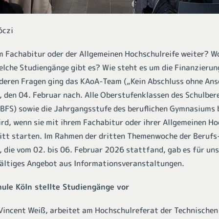
óczi
m Fachabitur oder der Allgemeinen Hochschulreife weiter? W
lche Studiengänge gibt es? Wie steht es um die Finanzieru
nderen Fragen ging das KAoA-Team („Kein Abschluss ohne Ans
 den 04. Februar nach. Alle Oberstufenklassen des Schulber
BFS) sowie die Jahrgangsstufe des beruflichen Gymnasiums 
ird, wenn sie mit ihrem Fachabitur oder ihrer Allgemeinen Ho
tt starten. Im Rahmen der dritten Themenwoche der Berufs
, die vom 02. bis 06. Februar 2026 stattfand, gab es für un
lfältiges Angebot aus Informationsveranstaltungen.
ule Köln stellte Studiengänge vor
 Vincent Weiß, arbeitet am Hochschulreferat der Technischen