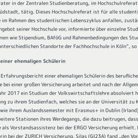
erater in der Zentralen Studienberatung, im Hochschulrefera
dstadt, tätig. Dieses Hochschulreferat ist für alle student
e im Rahmen des studentischen Lebenszyklus anfallen, zustän
ngebot seiner Hochschule vor, informierte über einzelne Stu
emen wie Stipendium, BAföG und Rahmenbedingungen des Stu
unterschiedlichen Standorte der Fachhochschule in Köln“, so
einer ehemaligen Schülerin
 Erfahrungsbericht einer ehemaligen Schülerin des beruflic
e bei einer großen Versicherung arbeitet und nach der Allge
ahr 2017 ein Studium der Volkswirtschaftslehre absolviert h
ng zu ihrem Studienfach, welches sie an der Universität zu 
wie ihrem Auslandssemester mit Erasmus+ in Dublin (Irland
 weitere Stationen ihres Werdegangs, die dazu beitrugen, dass
 als Vorstandsassistenz bei der ERGO Versicherung erhielt. 
in bei der ZURICH Versicherung. Silas (GI23A) fand „den Vort