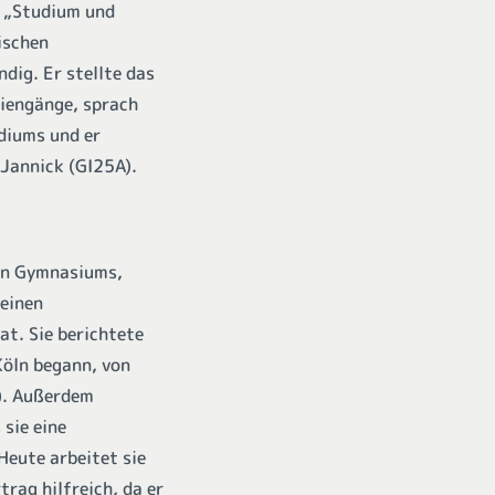
t „Studium und
ischen
dig. Er stellte das
diengänge, sprach
diums und er
 Jannick (GI25A).
hen Gymnasiums,
meinen
at. Sie berichtete
Köln begann, von
). Außerdem
 sie eine
Heute arbeitet sie
rag hilfreich, da er