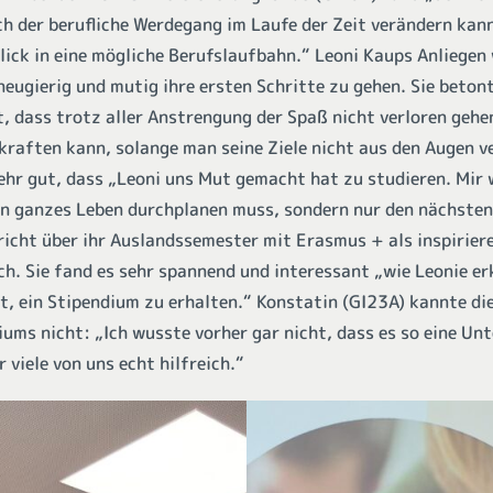
ch der berufliche Werdegang im Laufe der Zeit verändern kan
lick in eine mögliche Berufslaufbahn.“ Leoni Kaups Anliegen 
neugierig und mutig ihre ersten Schritte zu gehen. Sie beton
t, dass trotz aller Anstrengung der Spaß nicht verloren geh
kraften kann, solange man seine Ziele nicht aus den Augen ve
sehr gut, dass „Leoni uns Mut gemacht hat zu studieren. Mir 
in ganzes Leben durchplanen muss, sondern nur den nächsten
richt über ihr Auslandssemester mit Erasmus + als inspiriere
ch. Sie fand es sehr spannend und interessant „wie Leonie er
t, ein Stipendium zu erhalten.“ Konstatin (GI23A) kannte di
ums nicht: „Ich wusste vorher gar nicht, dass es so eine Un
 viele von uns echt hilfreich.“