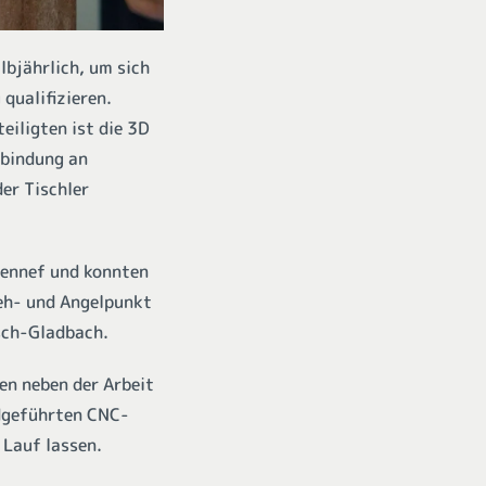
lbjährlich, um sich
qualifizieren.
eiligten ist die 3D
nbindung an
er Tischler
Hennef und konnten
eh- und Angelpunkt
sch-Gladbach.
en neben der Arbeit
dgeführten CNC-
 Lauf lassen.