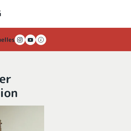
elles
er
gion