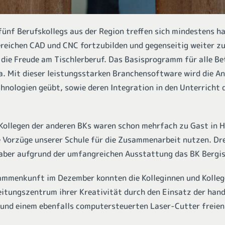
fünf Berufskollegs aus der Region treffen sich mindestens ha
reichen CAD und CNC fortzubilden und gegenseitig weiter zu 
die Freude am Tischlerberuf. Das Basisprogramm für alle Bet
 Mit dieser leistungsstarken Branchensoftware wird die A
hnologien geübt, sowie deren Integration in den Unterricht d
 Kollegen der anderen BKs waren schon mehrfach zu Gast in 
e Vorzüge unserer Schule für die Zusammenarbeit nutzen. Dr
 aber aufgrund der umfangreichen Ausstattung das BK Bergi
ammenkunft im Dezember konnten die Kolleginnen und Kolleg
itungszentrum ihrer Kreativität durch den Einsatz der han
und einem ebenfalls computersteuerten Laser-Cutter freien