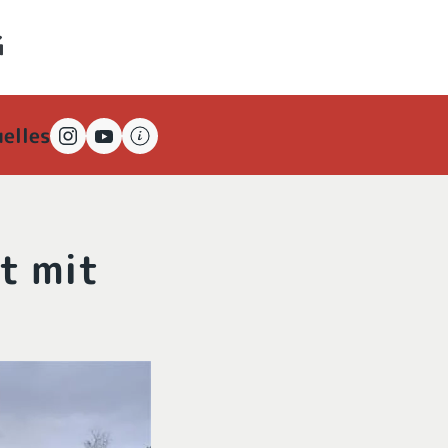
elles
t mit