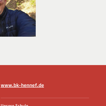
www.bk-hennef.de
Unsere Schule