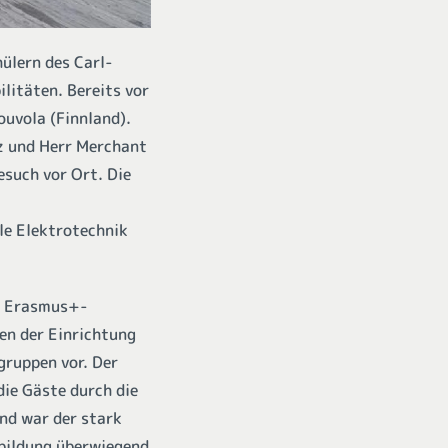
ülern des Carl-
litäten. Bereits vor
ouvola (Finnland).
z und Herr Merchant
such vor Ort. Die
le Elektrotechnik
n, Erasmus+-
en der Einrichtung
ruppen vor. Der
ie Gäste durch die
nd war der stark
sbildung überwiegend