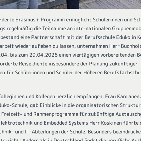
rderte Erasmus+ Programm ermöglicht Schülerinnen und Sch
gs regelmäßig die Teilnahme an internationalen Gruppenmobi
bestand eine Partnerschaft mit der Berufsschule Eduko in K
beit wieder aufleben zu lassen, unternahmen Herr Buchhol
04. bis zum 29.04.2026 einen viertägigen vorbereitenden Be
rderte Reise diente insbesondere der Planung zukünftiger
 für Schülerinnen und Schüler der Höheren Berufsfachschu
Kolleginnen und Kollegen herzlich empfangen. Frau Kantane
duko-Schule, gab Einblicke in die organisatorischen Struktur
e Freizeit- und Rahmenprogramme für zukünftige Austauschg
Elektrotechnik und Embedded Systems Herr Koskinen führte d
hnik- und IT-Abteilungen der Schule. Besonders beeindrucke
terricht: Anders als in Deutschland findet die berufliche Au