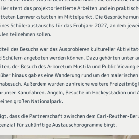
 Hier steht das projektorientierte Arbeiten und ein praktisch
atteten Lernwerkstätten im Mittelpunkt. Die Gespräche mün
ines Schüleraustauschs für das Frühjahr 2027, an dem jewei
len teilnehmen sollen.
teil des Besuchs war das Ausprobieren kultureller Aktivität
d Schülern angeboten werden können. Dazu gehörten unter 
täten, der Besuch des Arboretum Mustila und Public Viewing e
rüber hinaus gab es eine Wanderung rund um den malerische
abesuch. Außerdem wurden zahlreiche weitere Freizeitmögli
darunter Kanufahren, Angeln, Besuche im Hockeystadion und A
n einen großen Nationalpark.
igt, dass die Partnerschaft zwischen dem Carl-Reuther-Ber
tenzial für zukünftige Austauschprogramme birgt.