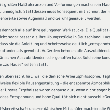
mit großen Maßtoleranzen und Verformungen machen ein Mau
unmöglich. Stattdessen muss konsequent mit Schnur, der r
genbreite sowie Augenmaß und Gefühl gemauert werden.
 dennoch alle auf ihre gelungenen Werkstücke. Die Qualität 
nicht sogar besser als ihre Übungsstücke in Deutschland. Luc
dass sie die Anleitung und Arbeitsweise deutlich „entspannt
pfanden als gewohnt. Außerdem betonen alle Auszubildenden
änischen Auszubildenden sehr geholfen habe. Solch eine kon
 „zu Hause“ selten statt.
n überrascht hat, war die dänische Arbeitsphilosophie. Tägl
eilweise flexible Pausengestaltung – die entspannte Atmosphä
e: Unsere Ergebnisse waren genauso gut, wenn nicht sogar b
, dass Entspannung und hohe Qualität sich nicht ausschließe
ilfsbereitschaft unserer dänischen Mitschüler machten die 