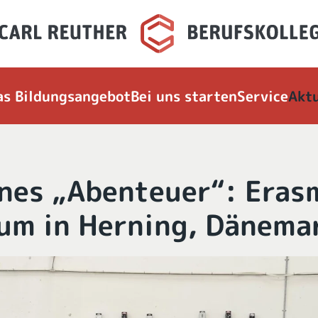
as Bildungsangebot
Bei uns starten
Service
Aktu
ines „Abenteuer“: Era
um in Herning, Dänema