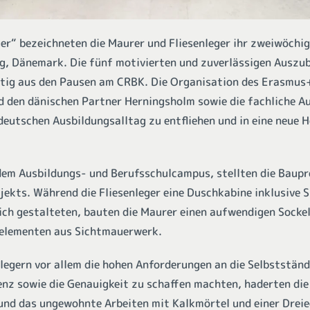
uer“ bezeichneten die Maurer und Fliesenleger ihr zweiwöch
g, Dänemark. Die fünf motivierten und zuverlässigen Auszu
chtig aus den Pausen am CRBK. Die Organisation des Erasmus
 den dänischen Partner Herningsholm sowie die fachliche Au
deutschen Ausbildungsalltag zu entfliehen und in eine neue 
em Ausbildungs- und Berufsschulcampus, stellten die Baupr
jekts. Während die Fliesenleger eine Duschkabine inklusive 
ich gestalteten, bauten die Maurer einen aufwendigen Sockel
relementen aus Sichtmauerwerk.
legern vor allem die hohen Anforderungen an die Selbstständi
z sowie die Genauigkeit zu schaffen machten, haderten die
und das ungewohnte Arbeiten mit Kalkmörtel und einer Dreiec