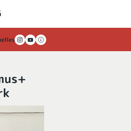
elles
smus+
rk