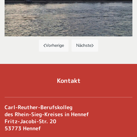
Vorherige
Nächste
Kontakt
Carl-Reuther-Berufskolleg
des Rhein-Sieg-Kreises in Hennef
Fritz-Jacobi-Str. 20
53773 Hennef