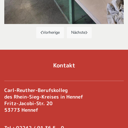
Vorherige
Nächste
Kontakt
Carl-Reuther-Berufskolleg
des Rhein-Sieg-Kreises in Hennef
Fritz-Jacobi-Str. 20
53773 Hennef
Tel.: 02242 / 91 36 5 - 0