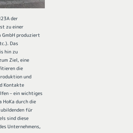
M23A der
st zu einer
a GmbH produziert
c.). Das
s hin zu
um Ziel, eine
itieren die
 Produktion und
nd Kontakte
fen – ein wichtiges
a HoKa durch die
zubildenden für
ls sind diese
 des Unternehmens,